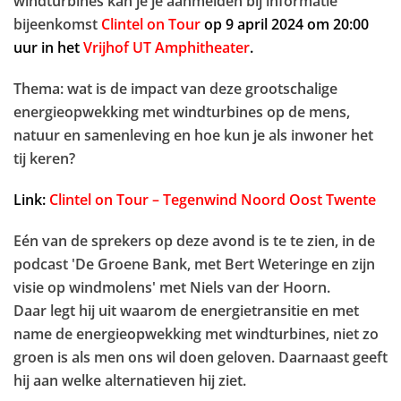
windturbines kan je je aanmelden bij informatie
bijeenkomst
Clintel on Tour
op 9 april 2024 om 20:00
uur in het
Vrijhof UT Amphitheater
.
Thema: wat is de impact van deze grootschalige
energieopwekking met windturbines op de mens,
natuur en samenleving en hoe kun je als inwoner het
tij keren?
Link:
Clintel on Tour – Tegenwind Noord Oost Twente
Eén van de sprekers op deze avond is te te zien, in de
podcast 'De Groene Bank, met Bert Weteringe en zijn
visie op windmolens' met Niels van der Hoorn.
Daar legt hij uit waarom de energietransitie en met
name de energieopwekking met windturbines, niet zo
groen is als men ons wil doen geloven. Daarnaast geeft
hij aan welke alternatieven hij ziet.