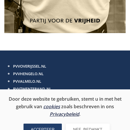
PVVOVERIJSSEL.NL
PVVHENGELO.NL
PVVALMELO.NL
PVVTWENTERAND.NL
Door deze website te gebruiken, stemt u in met het
PVV.NL
gebruik van
cookies
zoals beschreven in ons
PVV-EUROPA.NL
Privacybeleid
.
PVVEERSTEKAMER.NL
ACCEPTEER
NEE, BEDANKT