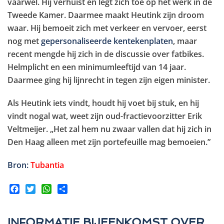
vaarwel. Hij verhuist en legt zich toe op het werk in de
Tweede Kamer. Daarmee maakt Heutink zijn droom
waar. Hij bemoeit zich met verkeer en vervoer, eerst
nog met
gepersonaliseerde kentekenplaten
, maar
recent mengde hij zich in de discussie over fatbikes.
Helmplicht en een minimumleeftijd van 14 jaar.
Daarmee ging hij lijnrecht in tegen zijn eigen minister.
Als Heutink iets vindt, houdt hij voet bij stuk, en hij
vindt nogal wat, weet zijn oud-fractievoorzitter Erik
Veltmeijer. „Het zal hem nu zwaar vallen dat hij zich in
Den Haag alleen met zijn portefeuille mag bemoeien.”
Bron:
Tubantia
Facebook
Twitter
WhatsApp
Share
INFORMATIE BIJEENKOMST OVER