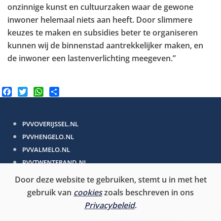
onzinnige kunst en cultuurzaken waar de gewone
inwoner helemaal niets aan heeft. Door slimmere
keuzes te maken en subsidies beter te organiseren
kunnen wij de binnenstad aantrekkelijker maken, en
de inwoner een lastenverlichting meegeven.”
Facebook
Twitter
WhatsApp
Share
PVVOVERIJSSEL.NL
PVVHENGELO.NL
PVVALMELO.NL
PVVTWENTERAND.NL
Door deze website te gebruiken, stemt u in met het
PVV.NL
gebruik van
cookies
zoals beschreven in ons
PVV-EUROPA.NL
Privacybeleid
.
PVVEERSTEKAMER.NL