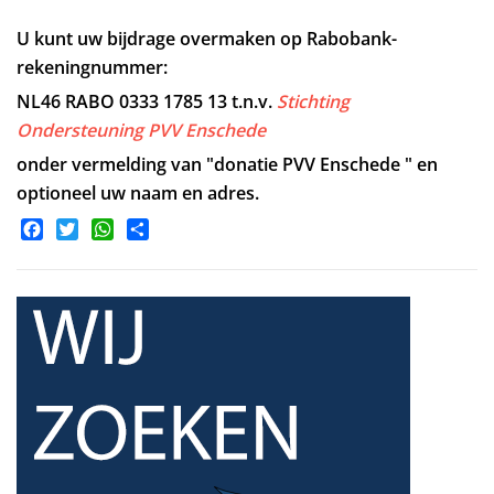
U kunt uw bijdrage overmaken op Rabobank-
rekeningnummer:
NL46 RABO 0333 1785 13
t.n.v.
Stichting
Ondersteuning PVV Enschede
onder vermelding van "donatie PVV Enschede " en
optioneel uw naam en adres.
Facebook
Twitter
WhatsApp
Share