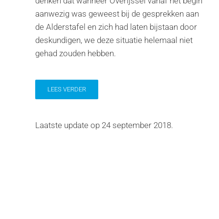
denken dat wanneer Overijssel vanaf het begin
aanwezig was geweest bij de gesprekken aan
de Alderstafel en zich had laten bijstaan door
deskundigen, we deze situatie helemaal niet
gehad zouden hebben.
LEES VERDER
Laatste update op
24 september 2018
.