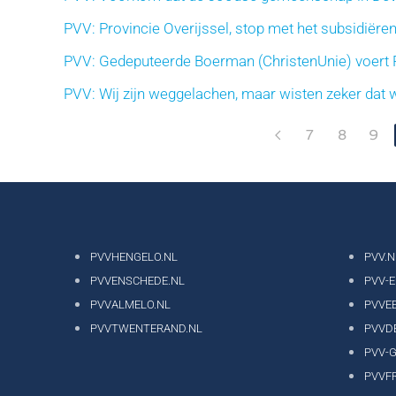
PVV: Provincie Overijssel, stop met het subsidiëren
PVV: Gedeputeerde Boerman (ChristenUnie) voert P
PVV: Wij zijn weggelachen, maar wisten zeker dat w
7
8
9
PVVHENGELO.NL
PVV.N
PVVENSCHEDE.NL
PVV-
PVVALMELO.NL
PVVE
PVVTWENTERAND.NL
PVVD
PVV-
PVVF