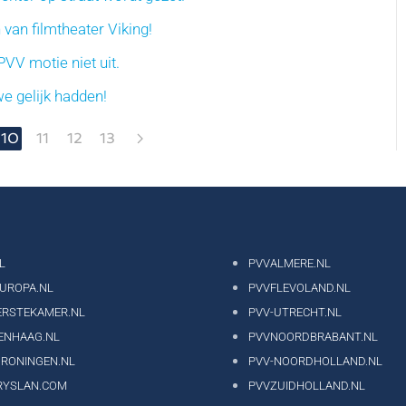
 van filmtheater Viking!
VV motie niet uit.
e gelijk hadden!
10
11
12
13
L
PVVALMERE.NL
EUROPA.NL
PVVFLEVOLAND.NL
ERSTEKAMER.NL
PVV-UTRECHT.NL
ENHAAG.NL
PVVNOORDBRABANT.NL
GRONINGEN.NL
PVV-NOORDHOLLAND.NL
RYSLAN.COM
PVVZUIDHOLLAND.NL