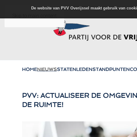
De website van PVV Overijssel maakt gebruik van cooki
Skip to main content
HOME
NIEUWS
STATENLEDEN
STANDPUNTEN
CO
PVV: ACTUALISEER DE OMGEVI
DE RUIMTE!