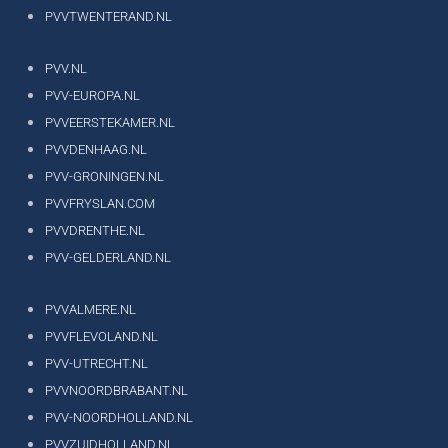
PVVTWENTERAND.NL
PVV.NL
PVV-EUROPA.NL
PVVEERSTEKAMER.NL
PVVDENHAAG.NL
PVV-GRONINGEN.NL
PVVFRYSLAN.COM
PVVDRENTHE.NL
PVV-GELDERLAND.NL
PVVALMERE.NL
PVVFLEVOLAND.NL
PVV-UTRECHT.NL
PVVNOORDBRABANT.NL
PVV-NOORDHOLLAND.NL
PVVZUIDHOLLAND.NL