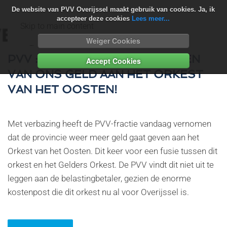
De website van PVV Overijssel maakt gebruik van cookies. Ja, ik
accepteer deze cookies
Lees meer...
Skip to main content
Weiger Cookies
PVV :STOP MET HET WEGGEVEN
Accept Cookies
VAN ONS GELD AAN HET ORKEST
VAN HET OOSTEN!
Met verbazing heeft de PVV-fractie vandaag vernomen
dat de provincie weer meer geld gaat geven aan het
Orkest van het Oosten. Dit keer voor een fusie tussen dit
orkest en het Gelders Orkest. De PVV vindt dit niet uit te
leggen aan de belastingbetaler, gezien de enorme
kostenpost die dit orkest nu al voor Overijssel is.