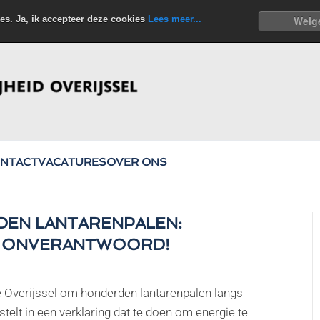
es. Ja, ik accepteer deze cookies
Lees meer...
Weig
NTACT
VACATURES
OVER ONS
EN LANTARENPALEN:
L ONVERANTWOORD!
ie Overijssel om honderden lantarenpalen langs
telt in een verklaring dat te doen om energie te