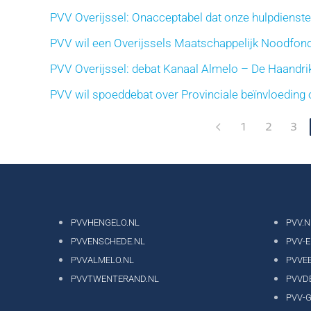
PVV Overijssel: Onacceptabel dat onze hulpdiens
PVV wil een Overijssels Maatschappelijk Noodfon
PVV Overijssel: debat Kanaal Almelo – De Haandri
PVV wil spoeddebat over Provinciale beïnvloeding
1
2
3
PVVHENGELO.NL
PVV.N
PVVENSCHEDE.NL
PVV-
PVVALMELO.NL
PVVE
PVVTWENTERAND.NL
PVVD
PVV-