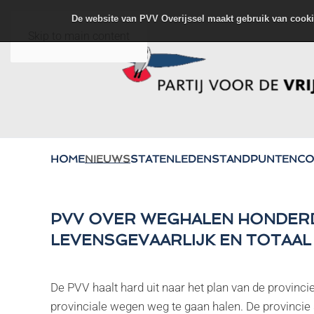
De website van PVV Overijssel maakt gebruik van cooki
Skip to main content
HOME
NIEUWS
STATENLEDEN
STANDPUNTEN
CO
PVV OVER WEGHALEN HONDERD
LEVENSGEVAARLIJK EN TOTAA
De PVV haalt hard uit naar het plan van de provinc
provinciale wegen weg te gaan halen. De provincie s