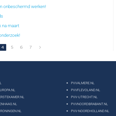
ten onbeschermd werken!
ds
k na maart
 onderzoek!
4
5
6
7
L
PVVALMERE.NL
EUROPA.NL
PVVFLEVOLAND.NL
ERSTEKAMER.NL
PVV-UTRECHT.NL
ENHAAG.NL
PVVNOORDBRABANT.NL
GRONINGEN.NL
PVV-NOORDHOLLAND.NL