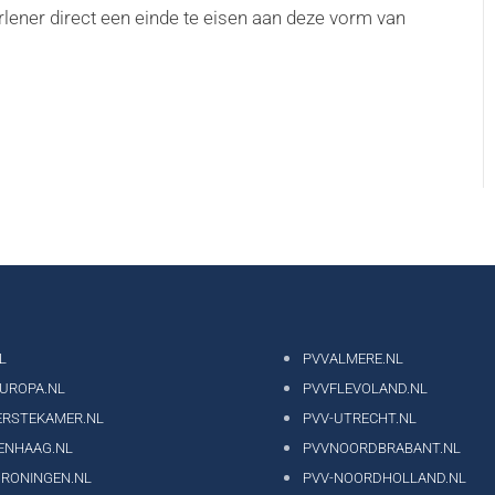
lener direct een einde te eisen aan deze vorm van
L
PVVALMERE.NL
EUROPA.NL
PVVFLEVOLAND.NL
ERSTEKAMER.NL
PVV-UTRECHT.NL
ENHAAG.NL
PVVNOORDBRABANT.NL
GRONINGEN.NL
PVV-NOORDHOLLAND.NL