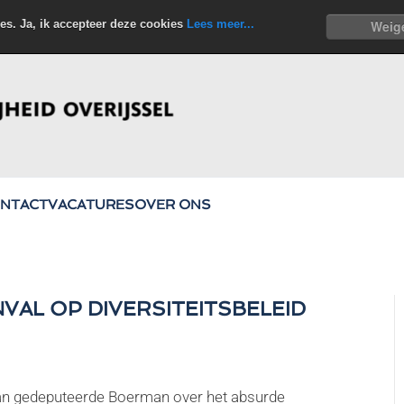
es. Ja, ik accepteer deze cookies
Lees meer...
Weig
NTACT
VACATURES
OVER ONS
VAL OP DIVERSITEITSBELEID
 aan gedeputeerde Boerman over het absurde