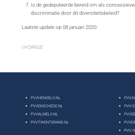
Is de gedeputeerde bereid om als concessiever
discriminatie door dit diversiteitsbeleid?
Laatste update op
08 januari 2020
.
VORIGE
PVVHENGELO.NL
PVV.N
PVVENSCHEDE.NL
PVV-
PVVALMELO.NL
PVVE
PVVTWENTERAND.NL
PVVD
PVV-