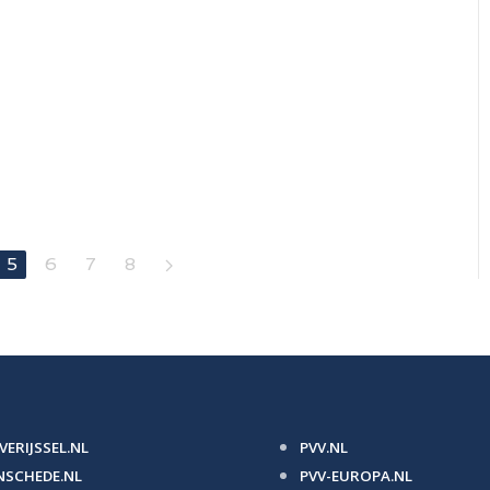
5
6
7
8
VERIJSSEL.NL
PVV.NL
NSCHEDE.NL
PVV-EUROPA.NL