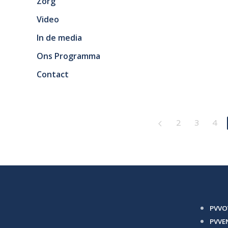
Zorg
Video
In de media
Ons Programma
Contact
2
3
4
PVVO
PVVE