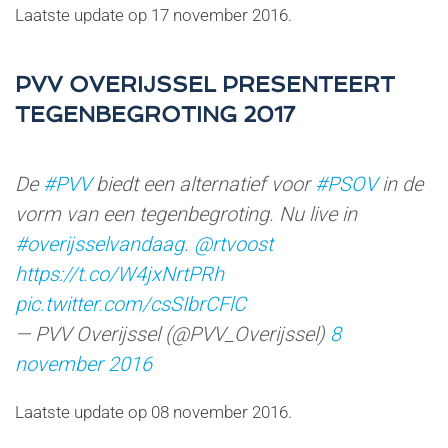
Laatste update op
17 november 2016
.
PVV OVERIJSSEL PRESENTEERT
TEGENBEGROTING 2017
De
#PVV
biedt een alternatief voor
#PSOV
in de
vorm van een tegenbegroting. Nu live in
#overijsselvandaag
.
@rtvoost
https://t.co/W4jxNrtPRh
pic.twitter.com/csSIbrCFlC
— PVV Overijssel (@PVV_Overijssel)
8
november 2016
Laatste update op
08 november 2016
.