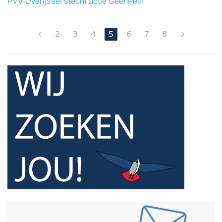
PVV Overijssel steunt actie GeenPeil!
2
3
4
5
6
7
8