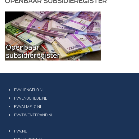
OPENBAAR SUBSIDIEREGISTER
PVVHENGELO.NL
PVVENSCHEDE.NL
PVVALMELO.NL
PVVTWENTERAND.NL
PVV.NL