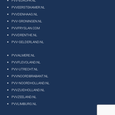
PVV-EUROPA.NL
PVVEERSTEKAMER.NL
PVVDENHAAG.NL
PVV-GRONINGEN.NL
PVVFRYSLAN.COM
PVVDRENTHE.NL
PVV-GELDERLAND.NL
PVVALMERE.NL
PVVFLEVOLAND.NL
PVV-UTRECHT.NL
PVVNOORDBRABANT.NL
PVV-NOORDHOLLAND.NL
PVVZUIDHOLLAND.NL
PVVZEELAND.NL
PVVLIMBURG.NL