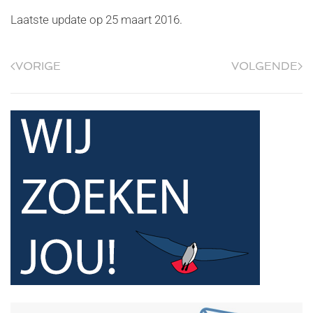
Laatste update op
25 maart 2016
.
VORIGE
VOLGENDE