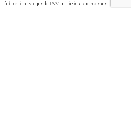
februari de volgende PVV motie is aangenomen.
LEES VERDER
Laatste update op
01 maart 2020
.
N35 MOET EEN VOLLEDIGE
VIERBAANSWEG WORDEN.
De N35 moet zo snel mogelijk een volledige
vierbaansweg worden waar je 100km per uur kan rijden.
Dit vonden wij al in 2011 en dit vinden wij nog steeds. Er
zijn echter enkele problemen om dit te realiseren,
problemen waar meer geld voor beschikbaar gesteld