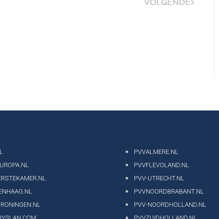
VOLGENDE
L
PVVALMERE.NL
EUROPA.NL
PVVFLEVOLAND.NL
ERSTEKAMER.NL
PVV-UTRECHT.NL
ENHAAG.NL
PVVNOORDBRABANT.NL
GRONINGEN.NL
PVV-NOORDHOLLAND.NL
RYSLAN.COM
PVVZUIDHOLLAND.NL