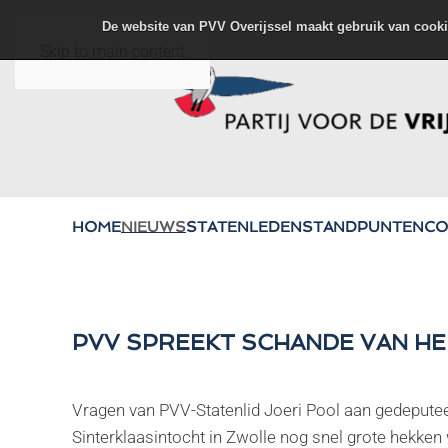
De website van PVV Overijssel maakt gebruik van cooki
Skip to main content
HOME
NIEUWS
STATENLEDEN
STANDPUNTEN
CO
PVV SPREEKT SCHANDE VAN HE
Vragen van PVV-Statenlid Joeri Pool aan gedeputeer
Sinterklaasintocht in Zwolle nog snel grote hekke