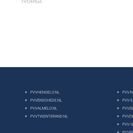
VORIGE
PVVHENGELO.NL
PVV.N
PVVENSCHEDE.NL
PVV-
PVVALMELO.NL
PVVE
PVVTWENTERAND.NL
PVVD
PVV-
PVVF