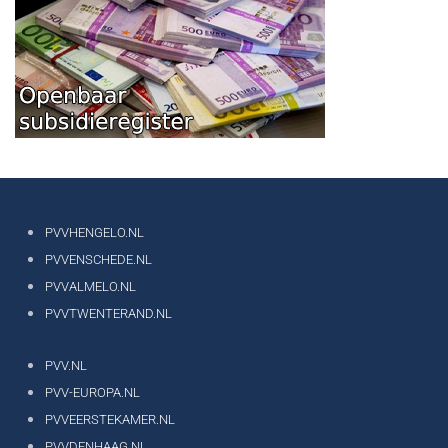
PVVHENGELO.NL
PVVENSCHEDE.NL
PVVALMELO.NL
PVVTWENTERAND.NL
PVV.NL
PVV-EUROPA.NL
PVVEERSTEKAMER.NL
PVVDENHAAG.NL