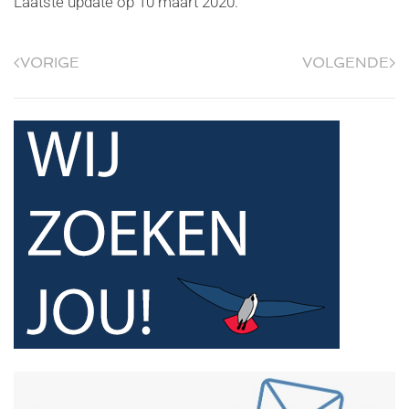
Laatste update op
10 maart 2020
.
VORIGE
VOLGENDE